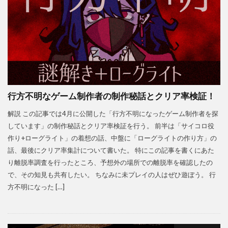
行方不明なゲーム制作者の制作秘話とクリア率検証！
解説 この記事では4月に公開した「行方不明になったゲーム制作者を探
しています」の制作秘話とクリア率検証を行う。 前半は「サイコロ役
作り+ローグライト」の着想の話、中盤に「ローグライトの作り方」の
話、最後にクリア率集計について書いた。 特にこの記事を書くにあた
り離脱率調査を行ったところ、予想外の場所での離脱率を確認したの
で、その知見も共有したい。 ちなみに未プレイの人はぜひ遊ぼう。 行
方不明になった […]