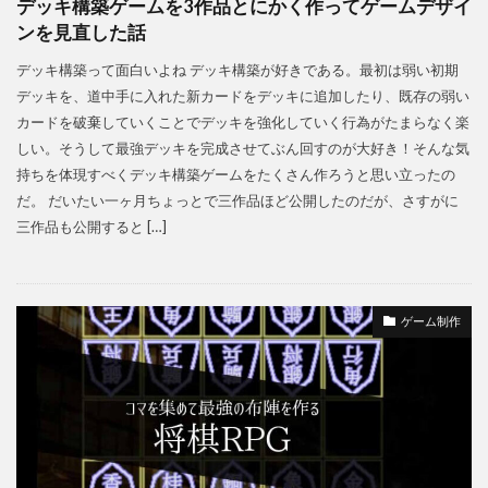
デッキ構築ゲームを3作品とにかく作ってゲームデザイ
ンを見直した話
デッキ構築って面白いよね デッキ構築が好きである。最初は弱い初期
デッキを、道中手に入れた新カードをデッキに追加したり、既存の弱い
カードを破棄していくことでデッキを強化していく行為がたまらなく楽
しい。そうして最強デッキを完成させてぶん回すのが大好き！そんな気
持ちを体現すべくデッキ構築ゲームをたくさん作ろうと思い立ったの
だ。 だいたい一ヶ月ちょっとで三作品ほど公開したのだが、さすがに
三作品も公開すると […]
ゲーム制作