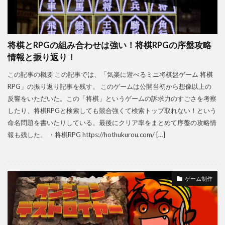
将棋とRPGの組み合わせは強い！将棋RPGの序盤攻略
情報と振り返り！
この記事の概要 この記事では、「気楽に遊べるミニ将棋盤ゲーム 将棋
RPG」の振り返り記事を残す。 このゲームは公開当初から想像以上の
反響をいただいた。この「将棋」というゲームの訴求力のすごさを考察
したり、将棋RPGと検索しても競合強くて検索トップ取れない！という
命名問題を書いたりしている。最後にクリア率をまとめて序盤の攻略情
報も残した。 ・将棋RPG https://hothukurou.com/ […]
ゲーム制作