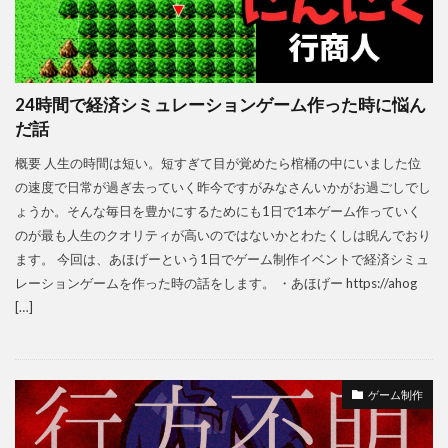
24時間で経済シミュレーションゲーム作った時に悩ん
だ話
概要 人生の時間は短い。短すぎて目が覚めたら棺桶の中にいました位
の速度で日常が過ぎ去っていく昨今ですがみなさんいかがお過ごしでし
ょうか。そんな毎日を豊かにするためにも1日で1本ゲーム作っていく
のが最も人生のクオリティが高いのではないかとわたくしは睨んでおり
ます。 今回は、あほげーという1日でゲーム制作イベントで経済シミュ
レーションゲームを作った時の話をします。 ・あほげー https://ahog
[…]
ゲーム制作