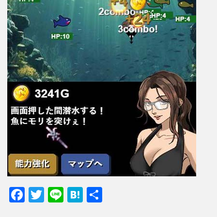
F
T
Li
H
共
ac
w
n
at
有