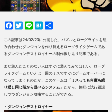
F
T
Li
H
共
ac
w
n
at
有
e
itt
e
e
この記事は24/02/23に公開した、パズルとローグライクを組
み合わせたダンジョンを作り替えるローグライクゲームであ
b
er
n
るダンジョンデストロイヤーの制作振り返り記事である。
o
a
o
まだ遊んだことのない人はすぐに遊んでみてほしい。ローグ
k
ライクゲームといえば一回のミスですぐにゲームオーバーに
なってしまうものだが、このゲームは「
ミスっても何度も繰
り返し同じ階から遊べるシステム
」だから、気軽に試行錯誤
しつつダンジョン攻略することができる。
・ダンジョンデストロイヤー