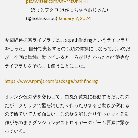
pic.twitter.com/0fvMzUhNHT
— ほっとフクロウ(作っちゃうおじさん)
(@hothukurou)
January 7, 2024
今回経路探索ライブラリはこのpathfindingというライブラリ
を使った。 自分で実装するのも頭の体操にもなってよいのだ
が、今回は単純に動いているところが見たかったので優秀な
ライブラリをそのまま使うことにした。
https://www.npmjs.com/package/pathfinding
オレンジ色の壁を交わして、白丸が黄丸に移動するだけなの
だが、クリックで壁を消したり作ったりすると動きが変わる
ので観ていて大変面白い。この壁を消したり作ったりする動
作がそのままダンジョンデストロイヤーのゲーム要素に繋が
っている。