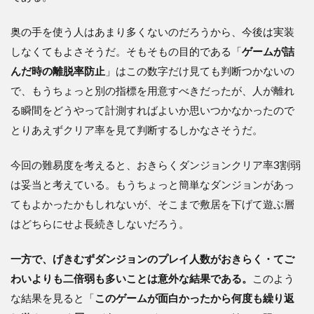
奥の手を使う人はあまり多くないのだろうから、今後は実装
しなくてもよさそうだ。そもそもの目的である「
ゲームが詰
んだ時の離脱率防止
」はこの数字だけ見ても判断つかないの
で、もうちょっと別の指標を用意すべきだったが、人が離れ
る瞬間をどうやって計測すればよいか思いつかなかったので
とりあえずクリア率を見て判断するしかなさそうだ。
今回の難易度を考えると、おきらくダンジョンクリア率3割弱
は妥当と考えている。もうちょっと簡単なダンジョンがあっ
てもよかったかもしれないが、そこまで敷居を下げて遊ぶ層
はどちらにせよ長続きしないだろう。
一方で、げきむずダンジョンのプレイ人数がおきらく・てご
わいよりも二倍弱も多いことは意外な結果である。
このよう
な結果を見ると「
このゲームが面白かったから何度も繰り返