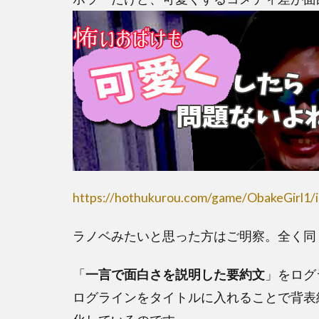
https://hothukurou.com/game/ObakeGirl1/i
ラノベみたいと思った方はご明察。全く同
「
一言で面白さを説明した要約文
」をログ
ログラインをタイトルに入れることで背表