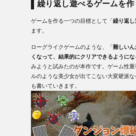
繰り返し遊べるゲームを作
b
er
n
o
a
ゲームを作る一つの目標として「
繰り返し
o
ます。
k
ローグライクゲームのような、「
難しいん
くなって、結果的にクリアできるようにな
みようと試みたのが本作です。ゲーム性重
ルのような美少女が出てこない大変硬派な
も書いていきます。