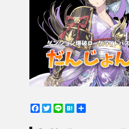
F
T
Li
H
共
ac
w
n
at
有
e
itt
e
e