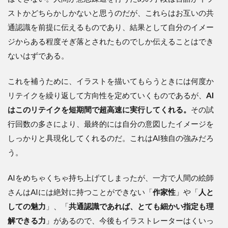
ストかどちらかしかないと思うのだが、これらはお互いの共
通認識を前提に伝えるものであり、結果として自分のイメー
ジからある程度そぎ落とされたものでしか伝えることはでき
ないはずである。
これを補うために、イラストを描いてもらうときには何度か
リテイクを繰り返して方向性を定めていくものであるが、
AI
はこのリテイクを短期間で超高速に実行してくれる。
その試
行回数の多さにより、最終的には自分の意図したイメージを
しっかりと具現化してくれるのだ。これはAI独自の強みだろ
う。
AIをめちゃくちゃ持ち上げてしまったが、一方で人間の絵師
さんはAIには絶対に持つことができない「
作家性
」や「
人と
しての魅力
」、「
共通認識であれば、とても細かい指定も理
解できる力
」があるので、今後もイラストレーターはくいっ