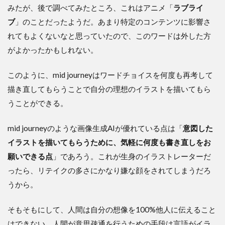
みたが、後で調べてみたところ、これはアニメ「
ラブライ
ブ
」のことだったようだ。あまり特定のコンテンツに影響さ
れてもよくないなと思っていたので、このワードは外した方
がよかったかもしれない。
このように、mid journeyはワードチョイスを何度も再考して
描き直してもらうことで自分の理想のイラストを描いてもら
うことができる。
mid journeyのような画像生成AIが優れている点は「
意図した
イラストを描いてもらうために、気軽に何度も書き直しをお
願いできる点
」であろう。これが生身のイラストレーターだ
ったら、リテイクの多さにかなり嫌な顔をされてしまうだろ
うから。
そもそもにして、人間は自分の想像を100%他人に伝えること
はできない。人間が意思疎通を行うための手段は言語がイラ