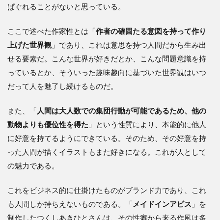
ぱぐれることがないと思っている。
ここで述べた作家性とは「
作者の確固たる意図を持って作り
上げた世界観
」であり、これは意思を持つ人間だから生み出
せる要素だ。こんな世界が好きだとか、こんな問題意識を持
っているとか、そういった趣味趣向に基づいた世界観はいつ
だって人を魅了し続けるものだ。
また、「
人間は大人数での集団行動が可能であるため、他の
動物よりも優位性を得た
」という性質により、本能的に他人
に好意を持てるようにできている。そのため、その好意を持
った人間が描くイラストもまた好きになる。これが人として
の魅力である。
これをビジネス的に仕掛けたものがブランド力であり、これ
も人間しか持ちえないものである。「
メイドインアビス
」を
制作したつくしあきひとさんは、その性癖から来る作風は多