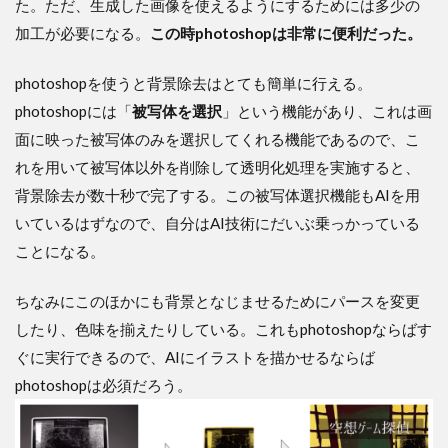
た。ただ、生成した画像を使えるようにするためには多少の
加工が必要になる。
この時photoshopは非常に便利だった。
photoshopを使うと背景除去はとても簡単に行える。
photoshopには「
被写体を選択
」という機能があり、これは画
面に映った被写体のみを選択してくれる機能であるので、こ
れを用いて被写体以外を削除して透明化処理を実施すると、
背景除去が数十秒で完了する。この被写体選択機能もAIを用
いているはずなので、自分はAI技術にだいぶ乗っかっている
ことになる。
ちなみにこのほかにも背景となじませるためにパースを変更
したり、色味を揃えたりしている。これもphotoshopならばす
ぐに実行できるので、AIにイラストを描かせるならば
photoshopは必須だろう。