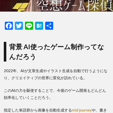
F
T
Li
H
共
ac
w
n
at
有
e
itt
e
e
背景 AI使ったゲーム制作ってな
b
er
n
んだろう
o
a
o
2022年、AIが文章生成やイラスト生成を自動で行うようにな
k
り、クリエイティブの世界に変化が訪れている。
このAIの力を駆使することで、今後のゲーム開発もどんどん
効率化していくことだろう。
指定した単語群から画像を自動生成する
mid journey
や、書き