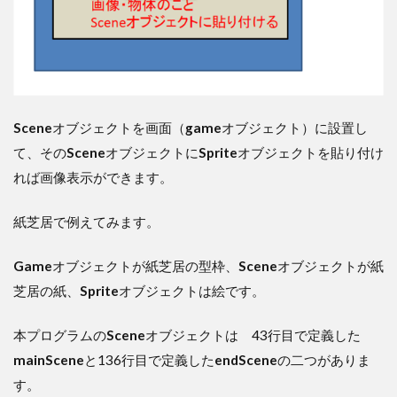
Scene
オブジェクトを画面（
game
オブジェクト）に設置し
て、その
Scene
オブジェクトに
Sprite
オブジェクトを貼り付け
れば画像表示ができます。
紙芝居で例えてみます。
Game
オブジェクトが紙芝居の型枠、
Scene
オブジェクトが紙
芝居の紙、
Sprite
オブジェクトは絵です。
本プログラムの
Scene
オブジェクトは 43行目で定義した
mainScene
と136行目で定義した
endScene
の二つがありま
す。