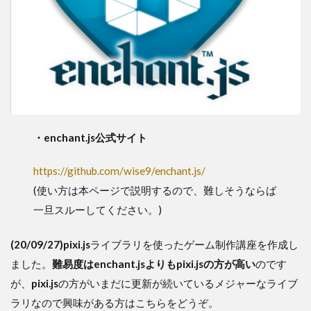
・enchant.js公式サイト
https://github.com/wise9/enchant.js/
(使い方は本ページで説明するので、難しそうならば
一旦スルーしてください。)
(20/09/27)pixi.js
ライブラリを使ったゲーム制作講座を作成し
ました。
難易度はenchant.jsよりもpixi.jsの方が高い
のです
が、
pixi.js
の方がいまだに更新が続いているメジャーなライブ
ラリなので興味がある方はこちらをどうぞ。