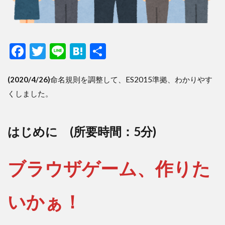
F
T
Li
H
共
ac
w
n
at
有
e
itt
e
e
(2020/4/26)
命名規則を調整して、ES2015準拠、わかりやす
くしました。
b
er
n
o
a
o
はじめに (所要時間：5分)
k
ブラウザゲーム、作りた
いかぁ！