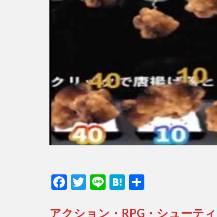
F
T
Li
H
共
ac
w
n
at
有
e
itt
e
e
アクション・RPG・シューテ