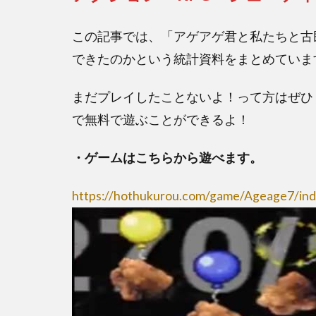
b
er
n
o
a
この記事では、「アゲアゲ君と私たちと古
o
できたのかという統計資料をまとめていま
k
まだプレイしたことないよ！って方はぜひ
で無料で遊ぶことができるよ！
・ゲームはこちらから遊べます。
https://hothukurou.com/game/Ageage7/ind