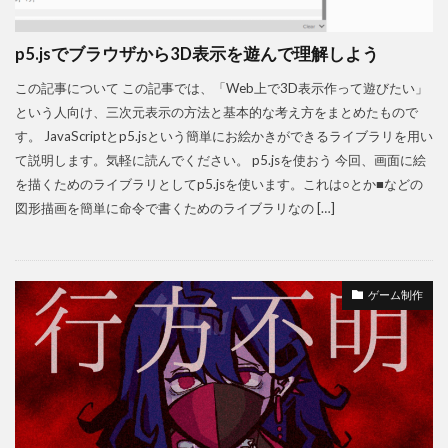
p5.jsでブラウザから3D表示を遊んで理解しよう
この記事について この記事では、「Web上で3D表示作って遊びたい」
という人向け、三次元表示の方法と基本的な考え方をまとめたもので
す。 JavaScriptとp5.jsという簡単にお絵かきができるライブラリを用い
て説明します。気軽に読んでください。 p5.jsを使おう 今回、画面に絵
を描くためのライブラリとしてp5.jsを使います。これは○とか■などの
図形描画を簡単に命令で書くためのライブラリなの […]
ゲーム制作