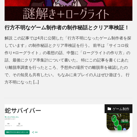
行方不明なゲーム制作者の制作秘話とクリア率検証！
解説 この記事では4月に公開した「行方不明になったゲーム制作者を探
しています」の制作秘話とクリア率検証を行う。 前半は「サイコロ役
作り+ローグライト」の着想の話、中盤に「ローグライトの作り方」の
話、最後にクリア率集計について書いた。 特にこの記事を書くにあた
り離脱率調査を行ったところ、予想外の場所での離脱率を確認したの
で、その知見も共有したい。 ちなみに未プレイの人はぜひ遊ぼう。 行
方不明になった […]
ゲーム制作