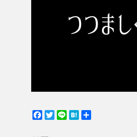
F
T
Li
H
共
ac
w
n
at
有
e
itt
e
e