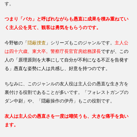
す。
つまり「バカ」と呼ばれながらも愚直に成果を積み重ねてい
く主人公を見て、観客は勇気をもらうのです。
今野敏の「
隠蔽捜査
」シリーズもこのジャンルです。
主人公
は四十六歳、東大卒。警察庁長官官房総務課長
ですが、この
人の「原理原則を大事にして自分が不利になる不正を告発す
る」愚直な姿勢に人は共感し、好意を持つのです。
ちなみに、このジャンルの友人役は主人公の愚直な生き方を
裏付ける役割であることが多いです。「フォレストガンプの
ダン中尉」や、「隠蔽操作の伊丹」もこの役割です。
友人は主人公の愚直さを一度は嘲笑うも、大きな痛手を負い
ます。