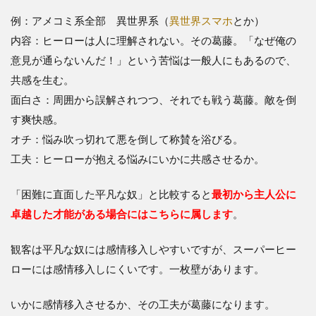
例：アメコミ系全部 異世界系（
異世界スマホ
とか）
内容：ヒーローは人に理解されない。その葛藤。「なぜ俺の
意見が通らないんだ！」という苦悩は一般人にもあるので、
共感を生む。
面白さ：周囲から誤解されつつ、それでも戦う葛藤。敵を倒
す爽快感。
オチ：悩み吹っ切れて悪を倒して称賛を浴びる。
工夫：ヒーローが抱える悩みにいかに共感させるか。
「困難に直面した平凡な奴」と比較すると
最初から主人公に
卓越した才能がある場合にはこちらに属します
。
観客は平凡な奴には感情移入しやすいですが、スーパーヒー
ローには感情移入しにくいです。一枚壁があります。
いかに感情移入させるか、その工夫が葛藤になります。