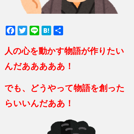
F
T
Li
H
共
ac
w
n
at
有
e
itt
e
e
人の心を動かす物語が作りたい
b
er
n
んだあああああ！
o
a
o
k
でも、どうやって物語を創った
らいいんだああ！