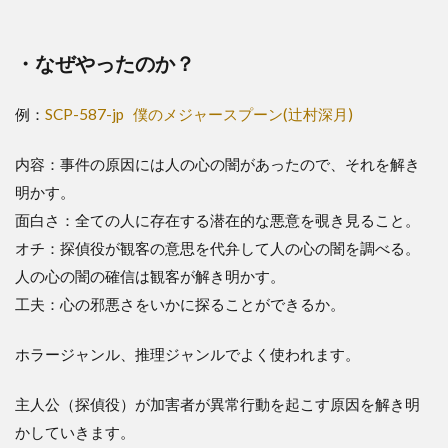
・なぜやったのか？
例：
SCP-587-jp
僕のメジャースプーン(辻村深月)
内容：事件の原因には人の心の闇があったので、それを解き
明かす。
面白さ：全ての人に存在する潜在的な悪意を覗き見ること。
オチ：探偵役が観客の意思を代弁して人の心の闇を調べる。
人の心の闇の確信は観客が解き明かす。
工夫：心の邪悪さをいかに探ることができるか。
ホラージャンル、推理ジャンルでよく使われます。
主人公（探偵役）が加害者が異常行動を起こす原因を解き明
かしていきます。