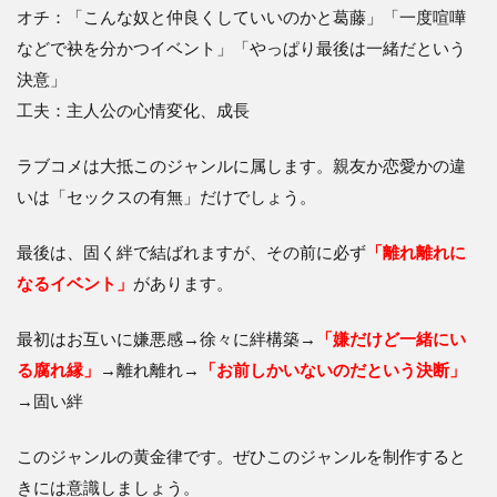
オチ：「こんな奴と仲良くしていいのかと葛藤」「一度喧嘩
などで袂を分かつイベント」「やっぱり最後は一緒だという
決意」
工夫：主人公の心情変化、成長
ラブコメは大抵このジャンルに属します。親友か恋愛かの違
いは「セックスの有無」だけでしょう。
最後は、固く絆で結ばれますが、その前に必ず
「離れ離れに
なるイベント」
があります。
最初はお互いに嫌悪感→徐々に絆構築→
「嫌だけど一緒にい
る腐れ縁」
→離れ離れ→
「お前しかいないのだという決断」
→固い絆
このジャンルの黄金律です。ぜひこのジャンルを制作すると
きには意識しましょう。