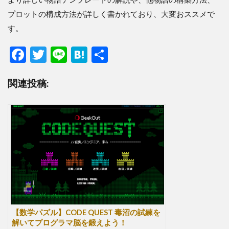
プロットの構成方法が詳しく書かれており、大変おススメで
す。
F
T
Li
H
共
ac
w
n
at
有
関連投稿:
e
itt
e
e
b
er
n
o
a
o
k
【数学パズル】CODE QUEST 毒沼の試練を
解いてプログラマ脳を鍛えよう！