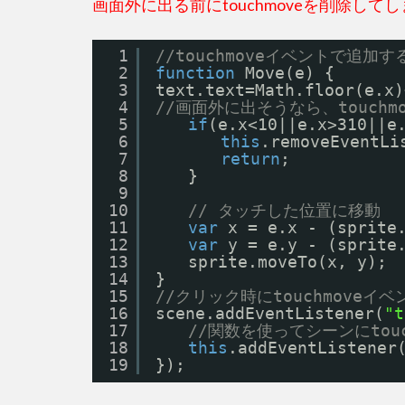
画面外に出る前にtouchmoveを削除し
1
//touchmoveイベントで追加す
2
function
Move(e) {
3
text.text=Math.floor(e.x)
4
//画面外に出そうなら、touch
5
if
(e.x<10||e.x>310||e
6
this
.removeEventLi
7
return
;
8
　　}
9
10
// タッチした位置に移動
11
var
x = e.x - (sprite
12
var
y = e.y - (sprite
13
　　sprite.moveTo(x, y);
14
}
15
//クリック時にtouchmoveイ
16
scene.addEventListener(
"t
17
//関数を使ってシーンにtou
18
this
.addEventListener
19
});