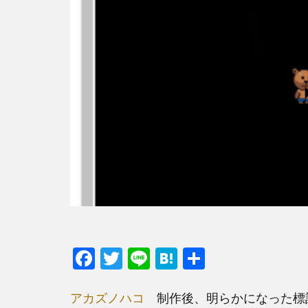
F
T
Li
H
共
ac
w
n
at
有
e
itt
e
e
アカズノハコ
制作後、明らかになった標