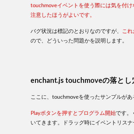
b
er
n
touchmoveイベントを使う際には気を
o
a
注意したほうがよいです。
o
バグ状況は標記のとおりなのですが、
これ
k
ので、どういった問題かを説明します。
enchant.js touchmoveの落と
ここに、touchmoveを使ったサンプル
Playボタンを押すとプログラム開始
です。
いてきます。ドラッグ時にイベントリスナ