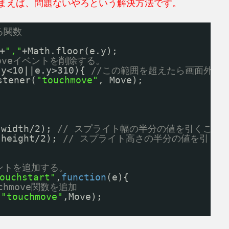
てしまえば、問題ないやろという解決方法です。
る関数
+
","
+Math.floor(e.y);
moveイベントを削除する。
.y<10||e.y>310){ 
//この範囲を超えたら画面外ギリ
stener(
"touchmove"
, Move);
.width/2); 
// スプライト幅の半分の値を引くこと
.height/2); 
// スプライト高さの半分の値を引く
ベントを追加する。
ouchstart"
,
function
(e){ 
chmove関数を追加
(
"touchmove"
,Move);