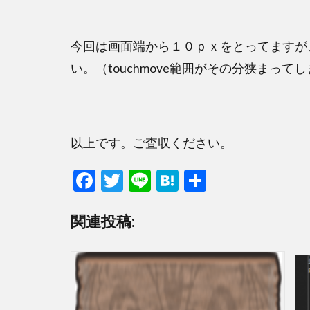
今回は画面端から１０ｐｘをとってますが
い。（touchmove範囲がその分狭まって
以上です。ご査収ください。
F
T
Li
H
共
ac
w
n
at
有
e
itt
e
e
関連投稿:
b
er
n
o
a
o