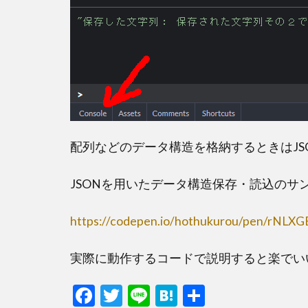
配列などのデータ構造を格納するときはJS
JSONを用いたデータ構造保存・読込のサ
https://codepen.io/hothukurou/pen/rNLX
実際に動作するコードで説明すると楽でい
F
T
Li
H
共