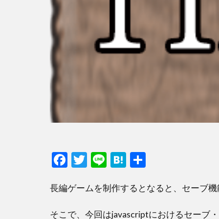
F
T
Li
H
共
ac
w
n
at
有
e
itt
e
e
長編ゲームを制作するとなると、セーブ機
b
er
n
そこで、今回はjavascriptにおけるセ