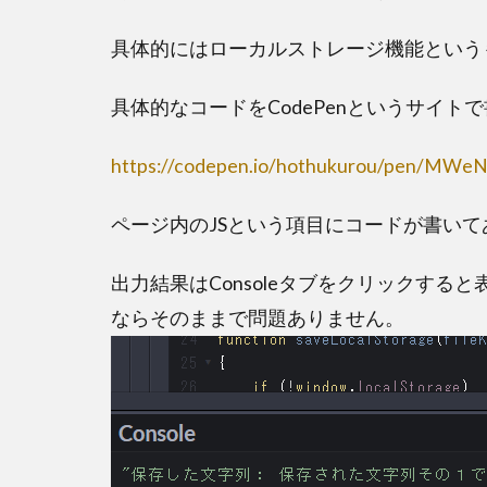
o
a
o
具体的にはローカルストレージ機能という
k
具体的なコードをCodePenというサイ
https://codepen.io/hothukurou/pen/MWe
ページ内のJSという項目にコードが書いて
出力結果はConsoleタブをクリックすると
ならそのままで問題ありません。