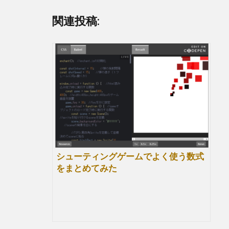
ac
w
n
at
有
e
itt
e
e
関連投稿:
b
er
n
o
a
o
k
シューティングゲームでよく使う数式
をまとめてみた