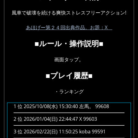
風車で破壊を続ける爽快ストレスフリーアクション!
あほげー第２４回出典作品。お題：X
■ルール・操作説明■
画面タップ。
■プレイ履歴■
・ランキング