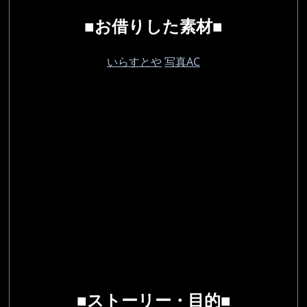
■お借りした素材■
いらすとや
写真AC
■ストーリー・目的■