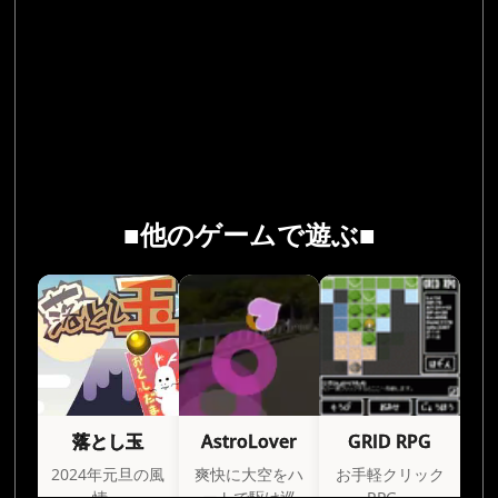
■他のゲームで遊ぶ■